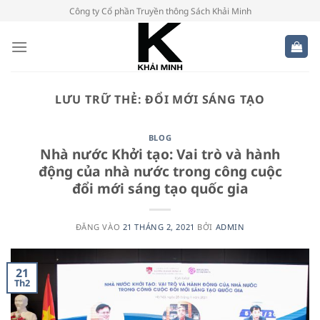
Bỏ
Công ty Cổ phần Truyền thông Sách Khải Minh
qua
nội
dung
LƯU TRỮ THẺ:
ĐỔI MỚI SÁNG TẠO
BLOG
Nhà nước Khởi tạo: Vai trò và hành
động của nhà nước trong công cuộc
đổi mới sáng tạo quốc gia
ĐĂNG VÀO
21 THÁNG 2, 2021
BỞI
ADMIN
21
Th2