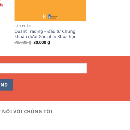
SẢN PHẨM
Quant Trading – Đầu tư Chứng
khoán dưới Góc nhìn Khoa học
Giá
Giá
98,000
₫
80,000
₫
gốc
hiện
là:
tại
98,000 ₫.
là:
80,000 ₫.
T NỐI VỚI CHÚNG TÔI