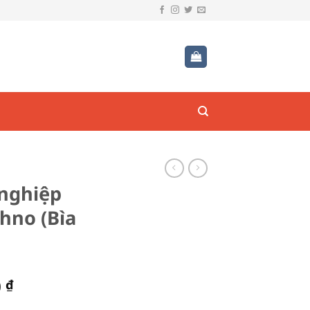
nghiệp
hno (Bìa
Giá
0
₫
hiện