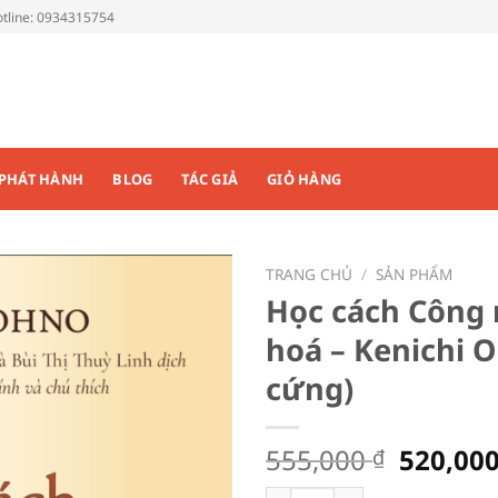
tline: 0934315754
PHÁT HÀNH
BLOG
TÁC GIẢ
GIỎ HÀNG
TRANG CHỦ
/
SẢN PHẨM
Học cách Công 
Add to
hoá – Kenichi O
Wishlist
cứng)
Giá
555,000
520,00
₫
gốc