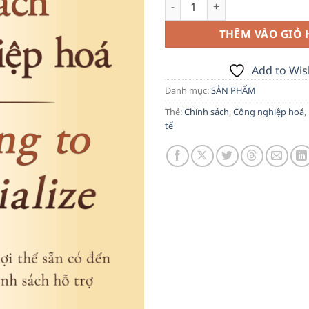
Học cách Công nghiệp hoá - K
là:
555,000
THÊM VÀO GIỎ
Add to Wish
Danh mục:
SẢN PHẨM
Thẻ:
Chính sách
,
Công nghiệp hoá
,
tế