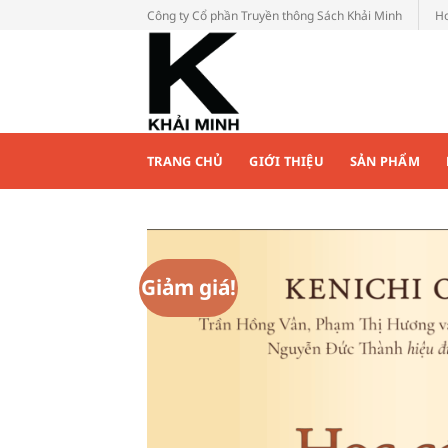
Bỏ
Công ty Cổ phần Truyền thông Sách Khải Minh
Ho
qua
nội
dung
TRANG CHỦ
GIỚI THIỆU
SẢN PHẨM
Giảm giá!