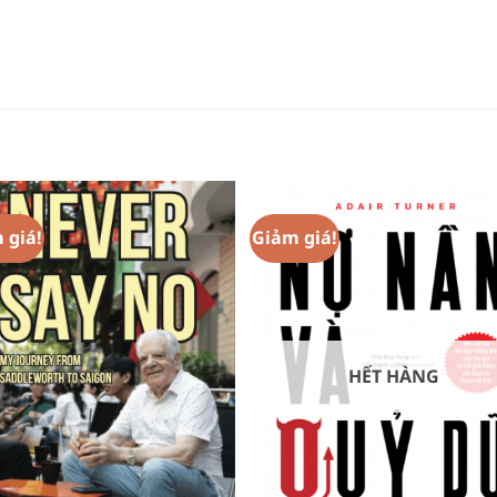
 giá!
Giảm giá!
Add to
Add 
Wishlist
Wishl
HẾT HÀNG