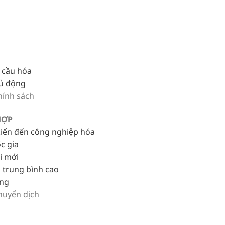
n cầu hóa
hủ động
hính sách
HỢP
kiến đến công nghiệp hóa
c gia
i mới
p trung bình cao
ợng
huyển dịch