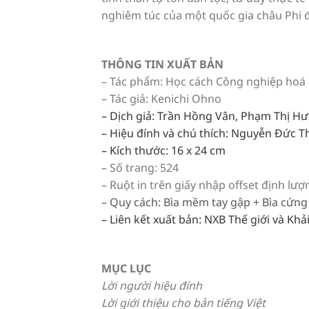
nghiêm túc của một quốc gia châu Phi đ
THÔNG TIN XUẤT BẢN
– Tác phẩm: Học cách Công nghiệp hoá – 
– Tác giả: Kenichi Ohno
– Dịch giả: Trần Hồng Vân, Phạm Thị Hư
– Hiệu đính và chú thích: Nguyễn Đức 
– Kích thước: 16 x 24 cm
– Số trang: 524
– Ruột in trên giấy nhập offset định lư
– Quy cách: Bìa mềm tay gập + Bìa cứng
– Liên kết xuất bản: NXB Thế giới và Kh
MỤC LỤC
Lời người hiệu đính
Lời giới thiệu cho bản tiếng Việt