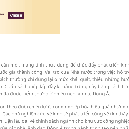
 cận mới, mang tính thực dụng để thúc đẩy phát triển kin
uốc gia thành công. Vai trò của Nhà nước trong việc hỗ t
ách thường chỉ dừng lại ở mức khái quát, thiếu những hướ
. Cuốn sách giúp lấp đầy khoảng trống này bằng cách trình
ch đã được kiểm chứng ở nhiều nền kinh tế Đông Á.
uốn theo đuổi chiến lược công nghiệp hóa hiệu quả nhưng c
ch. Các nhà nghiên cứu về kinh tế phát triển cũng sẽ tìm t
h luận lâu dài về chính sách ngành cho khu vực công nghiệ
ế của các nhà lãnh đạo Đông Á trong hành trình tạo nên nhữ