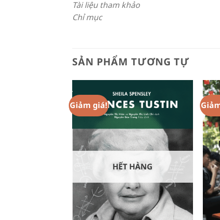
Tài liệu tham khảo
Chỉ mục
SẢN PHẨM TƯƠNG TỰ
Giảm giá!
Giảm
Add to
Add to
Wishlist
Wishlist
HẾT HÀNG