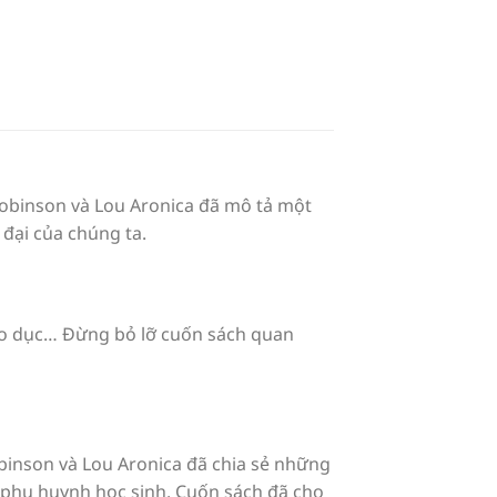
 Robinson và Lou Aronica đã mô tả một
đại của chúng ta.
iáo dục… Đừng bỏ lỡ cuốn sách quan
binson và Lou Aronica đã chia sẻ những
ay phụ huynh học sinh. Cuốn sách đã cho