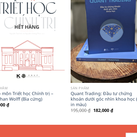
HẾT HÀNG
PHẨM
SẢN PHẨM
môn Triết học Chính trị –
Quant Trading: Đầu tư chứng
han Wolff (Bìa cứng)
khoán dưới góc nhìn khoa học 
in màu)
000
₫
Giá
Giá
195,000
₫
182,000
₫
gốc
hiện
là:
tại
195,000 ₫.
là:
182,000 ₫.