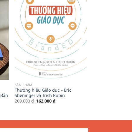
SẢN PHẨM
Thương hiệu Giáo dục – Eric
(Bản
Sheninger và Trish Rubin
Giá
Giá
209,000
₫
162,000
₫
gốc
hiện
là:
tại
209,000 ₫.
là:
162,000 ₫.