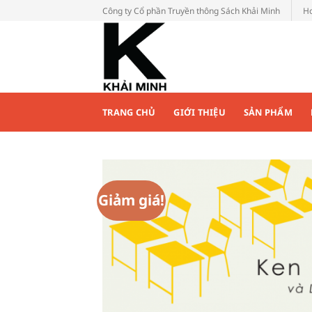
Bỏ
Công ty Cổ phần Truyền thông Sách Khải Minh
Ho
qua
nội
dung
TRANG CHỦ
GIỚI THIỆU
SẢN PHẨM
Giảm giá!