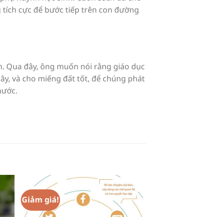
 tích cực để bước tiếp trên con đường
n. Qua đây, ông muốn nói rằng giáo dục
cây, và cho miếng đất tốt, để chúng phát
nước.
Giảm giá!
to
Add to
ist
Wishlist