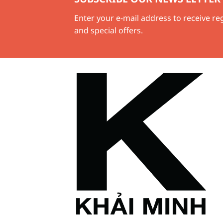
Enter your e-mail address to receive r
and special offers.