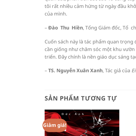
tôi rất nhiều cảm hứng từ ngày đầu khở
của mình.
–
Đào Thu Hiền
, Tổng Giám đốc, Tổ 
Cuốn sách này là tác phẩm quan trọng 
cần giống như chăm sóc một khu vườn có 
triển. Đây chính là nền giáo dục sáng tạ
–
TS. Nguyễn Xuân Xanh
, Tác giả của
Ei
SẢN PHẨM TƯƠNG TỰ
Giảm giá!
Add to
Add to
Wishlist
Wishlist