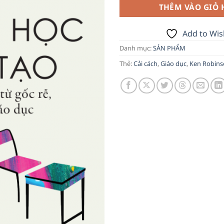
136,000
THÊM VÀO GIỎ
Add to Wish
Danh mục:
SẢN PHẨM
Thẻ:
Cải cách
,
Giáo dục
,
Ken Robin