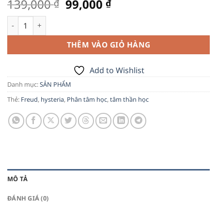
Giá
Giá
139,000
99,000
₫
₫
gốc
hiện
Não bộ mất trí số lượng
là:
tại
139,000 ₫.
là:
THÊM VÀO GIỎ HÀNG
99,000 ₫.
Add to Wishlist
Danh mục:
SẢN PHẨM
Thẻ:
Freud
,
hysteria
,
Phân tâm học
,
tâm thần học
MÔ TẢ
ĐÁNH GIÁ (0)