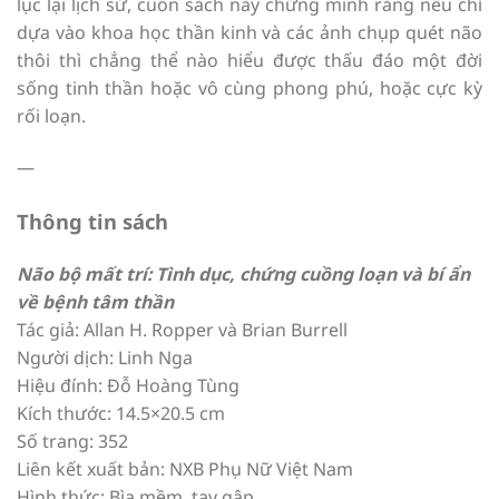
lục lại lịch sử, cuốn sách này chứng minh rằng nếu chỉ
dựa vào khoa học thần kinh và các ảnh chụp quét não
thôi thì chẳng thể nào hiểu được thấu đáo một đời
sống tinh thần hoặc vô cùng phong phú, hoặc cực kỳ
rối loạn.
—
Thông tin sách
Não bộ mất trí: Tình dục, chứng cuồng loạn và bí ẩn
về bệnh tâm thần
Tác giả: Allan H. Ropper và Brian Burrell
Người dịch: Linh Nga
Hiệu đính: Đỗ Hoàng Tùng
Kích thước: 14.5×20.5 cm
Số trang: 352
Liên kết xuất bản: NXB Phụ Nữ Việt Nam
Hình thức: Bìa mềm, tay gập