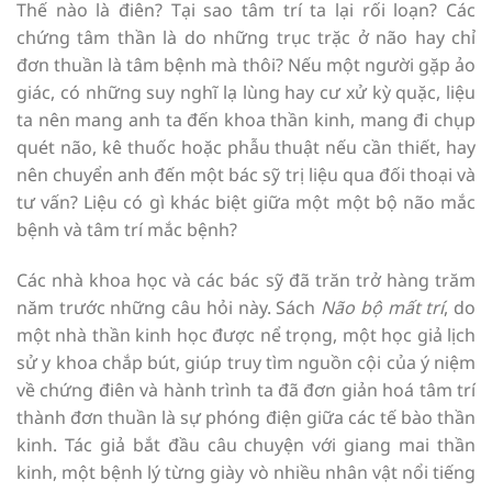
Thế nào là điên? Tại sao tâm trí ta lại rối loạn? Các
chứng tâm thần là do những trục trặc ở não hay chỉ
đơn thuần là tâm bệnh mà thôi? Nếu một người gặp ảo
giác, có những suy nghĩ lạ lùng hay cư xử kỳ quặc, liệu
ta nên mang anh ta đến khoa thần kinh, mang đi chụp
quét não, kê thuốc hoặc phẫu thuật nếu cần thiết, hay
nên chuyển anh đến một bác sỹ trị liệu qua đối thoại và
tư vấn? Liệu có gì khác biệt giữa một một bộ não mắc
bệnh và tâm trí mắc bệnh?
Các nhà khoa học và các bác sỹ đã trăn trở hàng trăm
năm trước những câu hỏi này. Sách
Não bộ mất trí
, do
một nhà thần kinh học được nể trọng, một học giả lịch
sử y khoa chắp bút, giúp truy tìm nguồn cội của ý niệm
về chứng điên và hành trình ta đã đơn giản hoá tâm trí
thành đơn thuần là sự phóng điện giữa các tế bào thần
kinh. Tác giả bắt đầu câu chuyện với giang mai thần
kinh, một bệnh lý từng giày vò nhiều nhân vật nổi tiếng