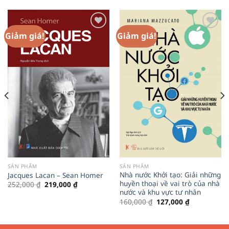
Giảm giá!
Giảm giá!
Add to
Add to
Wishlist
Wishlist
SẢN PHẨM
SẢN PHẨM
Nhà nước Khởi tạo: Giải những
Jacques Lacan – Sean Homer
huyền thoại về vai trò của nhà
Giá
Giá
252,000
₫
219,000
₫
gốc
hiện
nước và khu vực tư nhân
là:
tại
Giá
Giá
160,000
₫
127,000
₫
252,000 ₫.
là:
gốc
hiện
219,000 ₫.
là:
tại
160,000 ₫.
là:
127,000 ₫.