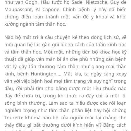
như van Gogh, Hầu tước họ Sade, Nietzsche, Guy de
Maupassant, Al Capone. Chính bệnh lý này đã biến
chứng điên loạn thành một vấn đề y khoa và khởi
xướng ngành tâm thần học.
Não bộ mất trí là câu chuyện kể theo dòng lịch sử, về
mối quan hệ lúc gần gũi lúc xa cách của thần kinh học
và tâm thần học. Một mặt, những tiến bộ khoa học kỹ
thuật đã giúp vén màn bí ẩn che phủ những căn bệnh
vật lý gây tổn thương tâm thần như giang mai thần
kinh, bệnh Huntington,… Mặt kia, ta ngày càng xoay
vần với việc bệnh hoá mọi tâm trạng và suy nghĩ trong
đầu, rồi phải tìm cho bằng được một liều thuốc nào
đấy để chữa trị, trong khi thực ra đấy chỉ là một lối
sống bình thường. Làm sao ta hiểu được các rối loạn
nghiêm trọng như tâm thần phân liệt hay hội chứng
Tourette khi mà não bộ của người mắc lại chẳng cho
thấy điều gì bất thường dưới kính hiển vi? Bằng cách