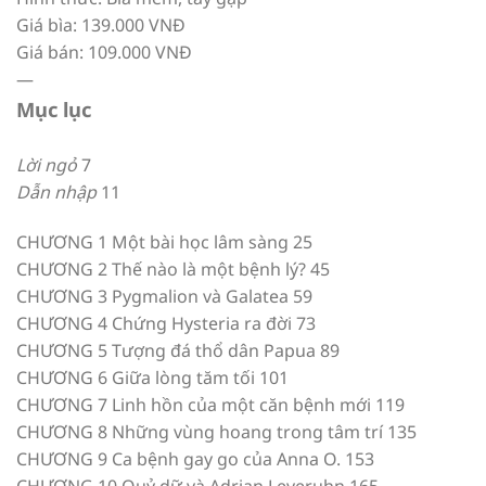
Giá bìa: 139.000 VNĐ
Giá bán: 109.000 VNĐ
—
Mục lục
Lời ngỏ
7
Dẫn nhập
11
CHƯƠNG 1 Một bài học lâm sàng 25
CHƯƠNG 2 Thế nào là một bệnh lý? 45
CHƯƠNG 3 Pygmalion và Galatea 59
CHƯƠNG 4 Chứng Hysteria ra đời 73
CHƯƠNG 5 Tượng đá thổ dân Papua 89
CHƯƠNG 6 Giữa lòng tăm tối 101
CHƯƠNG 7 Linh hồn của một căn bệnh mới 119
CHƯƠNG 8 Những vùng hoang trong tâm trí 135
CHƯƠNG 9 Ca bệnh gay go của Anna O. 153
CHƯƠNG 10 Quỷ dữ và Adrian Leveruhn 165