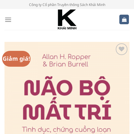
Bỏ
Công ty Cổ phần Truyền thông Sách Khải Minh
qua
nội
dung
Giảm giá!
Add to
Wishlist